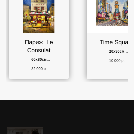
Париж. Le
Time Square
Consulat
20х30см
Холст, масло
60х80см
10 000
р.
2021г.
Холст, масло
82 000
р.
2024г.
Картина оформлена в раму